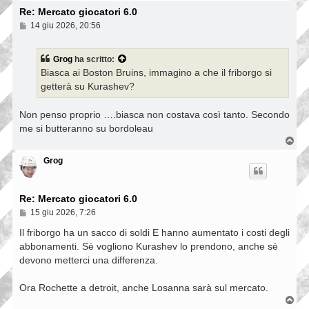
Re: Mercato giocatori 6.0
M
14 giu 2026, 20:56
e
s
s
Grog
ha scritto:
a
Biasca ai Boston Bruins, immagino a che il friborgo si
g
g
getterà su Kurashev?
i
o
Non penso proprio ….biasca non costava così tanto. Secondo
me si butteranno su bordoleau
T
o
p
Grog
Re: Mercato giocatori 6.0
M
15 giu 2026, 7:26
e
s
Il friborgo ha un sacco di soldi E hanno aumentato i costi degli
s
abbonamenti. Sè vogliono Kurashev lo prendono, anche sè
a
devono metterci una differenza.
g
g
i
Ora Rochette a detroit, anche Losanna sarà sul mercato.
o
T