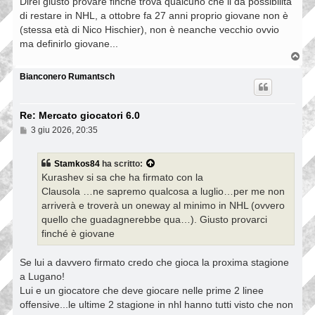
Direi giusto provare finché trova qualcuno che li da possibilità
di restare in NHL, a ottobre fa 27 anni proprio giovane non è
(stessa età di Nico Hischier), non è neanche vecchio ovvio
ma definirlo giovane...
T
o
p
Bianconero Rumantsch
Re: Mercato giocatori 6.0
M
3 giu 2026, 20:35
e
s
s
Stamkos84
ha scritto:
a
Kurashev si sa che ha firmato con la
g
g
Clausola …ne sapremo qualcosa a luglio…per me non
i
arriverà e troverà un oneway al minimo in NHL (ovvero
o
quello che guadagnerebbe qua…). Giusto provarci
finché è giovane
Se lui a davvero firmato credo che gioca la proxima stagione
a Lugano!
Lui e un giocatore che deve giocare nelle prime 2 linee
offensive...le ultime 2 stagione in nhl hanno tutti visto che non