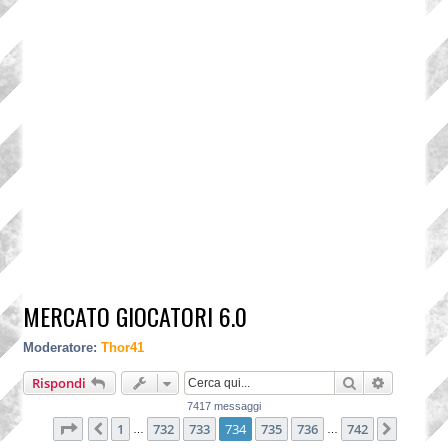
MERCATO GIOCATORI 6.0
Moderatore:
Thor41
Cerca
Ricerca a
Rispondi
7417 messaggi
Pagina
734
di
742
1
732
733
734
735
736
742
Precedente
Prossi
…
…