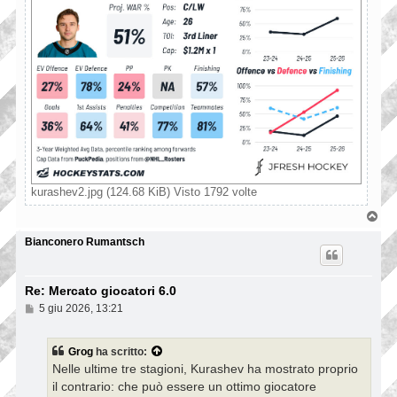
kurashev2.jpg (124.68 KiB) Visto 1792 volte
T
o
p
Bianconero Rumantsch
Re: Mercato giocatori 6.0
M
5 giu 2026, 13:21
e
s
s
Grog
ha scritto:
a
Nelle ultime tre stagioni, Kurashev ha mostrato proprio
g
g
il contrario: che può essere un ottimo giocatore
i