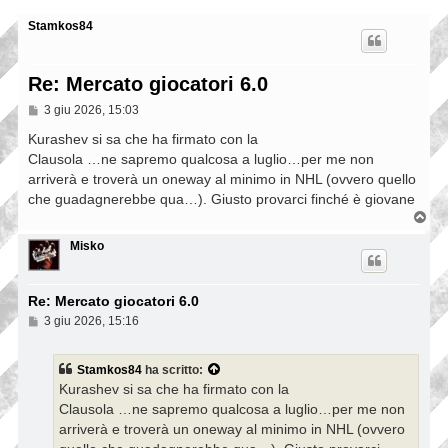
Stamkos84
Re: Mercato giocatori 6.0
M
3 giu 2026, 15:03
e
s
Kurashev si sa che ha firmato con la
s
Clausola …ne sapremo qualcosa a luglio…per me non
a
arriverà e troverà un oneway al minimo in NHL (ovvero quello
g
g
che guadagnerebbe qua…). Giusto provarci finché è giovane
i
T
o
o
p
Misko
Re: Mercato giocatori 6.0
M
3 giu 2026, 15:16
e
s
s
Stamkos84
ha scritto:
a
Kurashev si sa che ha firmato con la
g
g
Clausola …ne sapremo qualcosa a luglio…per me non
i
arriverà e troverà un oneway al minimo in NHL (ovvero
o