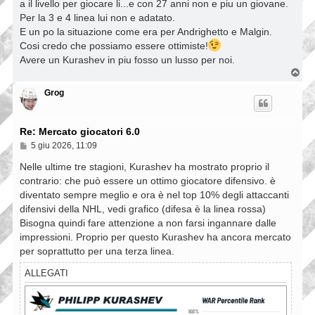
a il livello per giocare li...e con 27 anni non e piu un giovane.
Per la 3 e 4 linea lui non e adatato.
E un po la situazione come era per Andrighetto e Malgin.
Cosi credo che possiamo essere ottimiste!
Avere un Kurashev in piu fosso un lusso per noi.
T
o
p
Grog
Re: Mercato giocatori 6.0
M
5 giu 2026, 11:09
e
s
Nelle ultime tre stagioni, Kurashev ha mostrato proprio il
s
contrario: che può essere un ottimo giocatore difensivo. è
a
diventato sempre meglio e ora è nel top 10% degli attaccanti
g
g
difensivi della NHL, vedi grafico (difesa è la linea rossa)
i
Bisogna quindi fare attenzione a non farsi ingannare dalle
o
impressioni. Proprio per questo Kurashev ha ancora mercato
per soprattutto per una terza linea.
ALLEGATI