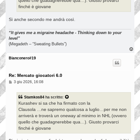
quello che guadagnerebbe qua…). Giusto provarci
finché è giovane
Sì anche secondo me andrà così.
“It gives me a migraine headache - Thinking down to your
level”
(Megadeth – “Sweating Bullets”)
T
o
p
Bianconero#19
Re: Mercato giocatori 6.0
M
3 giu 2026, 16:08
e
s
s
Stamkos84
ha scritto:
a
Kurashev si sa che ha firmato con la
g
g
Clausola …ne sapremo qualcosa a luglio…per me non
i
arriverà e troverà un oneway al minimo in NHL (ovvero
o
quello che guadagnerebbe qua…). Giusto provarci
finché è giovane