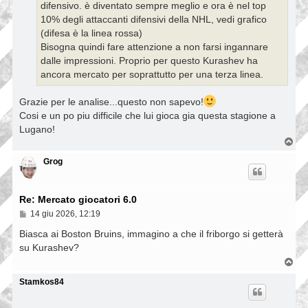
difensivo. è diventato sempre meglio e ora è nel top
o
10% degli attaccanti difensivi della NHL, vedi grafico
(difesa è la linea rossa)
Bisogna quindi fare attenzione a non farsi ingannare
dalle impressioni. Proprio per questo Kurashev ha
ancora mercato per soprattutto per una terza linea.
Grazie per le analise...questo non sapevo!
Cosi e un po piu difficile che lui gioca gia questa stagione a
Lugano!
T
o
p
Grog
Re: Mercato giocatori 6.0
M
14 giu 2026, 12:19
e
s
Biasca ai Boston Bruins, immagino a che il friborgo si getterà
s
su Kurashev?
a
g
T
g
o
i
p
Stamkos84
o