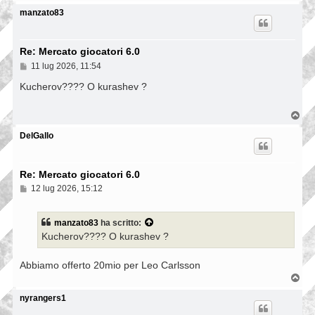
o
p
manzato83
Re: Mercato giocatori 6.0
M
11 lug 2026, 11:54
e
s
Kucherov???? O kurashev ?
s
a
g
T
g
o
i
p
DelGallo
o
Re: Mercato giocatori 6.0
M
12 lug 2026, 15:12
e
s
s
manzato83
ha scritto:
a
Kucherov???? O kurashev ?
g
g
i
Abbiamo offerto 20mio per Leo Carlsson
o
T
o
p
nyrangers1