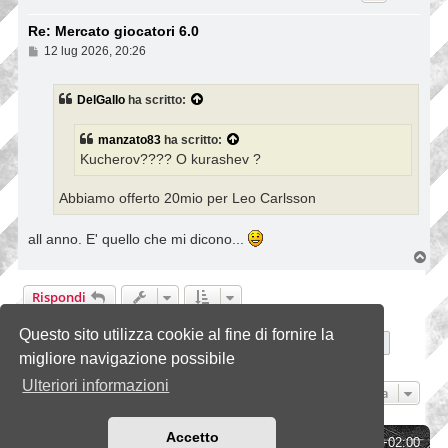
Re: Mercato giocatori 6.0
M
12 lug 2026, 20:26
e
s
s
DelGallo
ha scritto:
a
g
g
manzato83
ha scritto:
i
Kucherov???? O kurashev ?
o
Abbiamo offerto 20mio per Leo Carlsson
all anno. E' quello che mi dicono...
T
o
p
Rispondi
7417 messaggi
Questo sito utilizza cookie al fine di fornire la
Pagina
739
di
742
1
737
738
739
740
741
742
Precedente
Prossim
…
migliore navigazione possibile
Ulteriori informazioni
Vai a
Accetto
Indice
Tutti gli orari sono
UTC+02:00