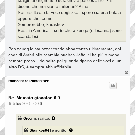
Malgin andrighetto e kurashev e poi cos altro?? E
g
g
dicono che noi siamo milionari? A me
i
Non risultava sta voce degli zsc…spero sia una bufala
o
oppure che, come
Sembrerebbe, kurashev
Resti in America …certo che a zurigo (e losanna) sono
scandalosi
Beh zaugg le sta azzeccando abbastanza ultimamente, dal
caos di Ambrì allo scambio hughes -löffel ci ha più o meno
sempre preso....do solito poi quando riporta delle voci di un
altro DS, è sempre abb affidabile.
T
o
p
Bianconero Rumantsch
Re: Mercato giocatori 6.0
M
5 lug 2026, 20:36
e
s
s
Grog
ha scritto:
a
g
g
Stamkos84
ha scritto:
i