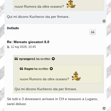
g
g
nuovi Rumors da oltre oceano?
i
o
Qui mi dicono Kucherov sta per firmare..
T
o
p
DelGallo
Re: Mercato giocatori 6.0
M
11 lug 2026, 10:45
e
s
s
nyrangers1
ha scritto:
a
g
g
Ragno
ha scritto:
i
o
nuovi Rumors da oltre oceano?
Qui mi dicono Kucherov sta per firmare..
Sé tutti e 3 dovessero arrivare in CH e nessuno a Lugano,
sarei deluso
T