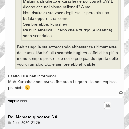
Malgin andrighetto e kurashev e poi cos altro?? E
o
dicono che noi siamo milionari? A me
Non risultava sta voce degli zsc…spero sia una
bufala oppure che, come
Sembrerebbe, kurashev
Resti in America …certo che a zurigo (e losanna)
sono scandalosi
Beh zaugg le sta azzeccando abbastanza ultimamente,
dal caos di Ambrì allo scambio hughes -löffel ci ha più o
meno sempre preso....do solito poi quando riporta delle
voci di un altro DS, è sempre abb affidabile.
Esatto lui e ben informato!
Mah Kurashev non avevo firmato a Lugano...io non capisco
piu niete.
T
o
p
5aprile1999
Re: Mercato giocatori 6.0
M
5 lug 2026, 21:29
e