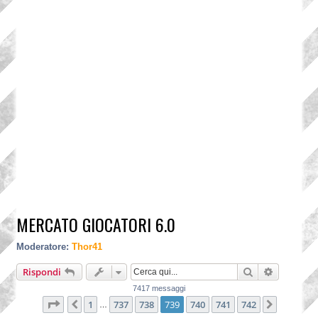
MERCATO GIOCATORI 6.0
Moderatore:
Thor41
Cerca
Ricerca a
Rispondi
7417 messaggi
Pagina
739
di
742
1
737
738
739
740
741
742
Precedente
Prossim
…