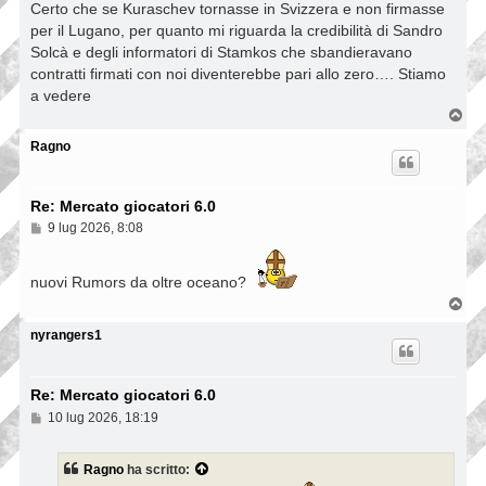
s
Certo che se Kuraschev tornasse in Svizzera e non firmasse
s
per il Lugano, per quanto mi riguarda la credibilità di Sandro
a
Solcà e degli informatori di Stamkos che sbandieravano
g
g
contratti firmati con noi diventerebbe pari allo zero…. Stiamo
i
a vedere
o
T
o
p
Ragno
Re: Mercato giocatori 6.0
M
9 lug 2026, 8:08
e
s
s
nuovi Rumors da oltre oceano?
a
g
T
g
o
i
p
nyrangers1
o
Re: Mercato giocatori 6.0
M
10 lug 2026, 18:19
e
s
s
Ragno
ha scritto:
a