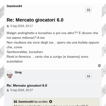
Stamkos84
Re: Mercato giocatori 6.0
M
5 lug 2026, 20:17
e
s
Malgin andrighetto e kurashev e poi cos altro?? E dicono che
s
noi siamo milionari? A me
a
Non risultava sta voce degli zsc…spero sia una bufala oppure
g
g
che, come
i
Sembrerebbe, kurashev
o
Resti in America …certo che a zurigo (e losanna) sono
scandalosi
T
o
p
Grog
Re: Mercato giocatori 6.0
M
5 lug 2026, 20:27
e
s
s
Stamkos84
ha scritto:
a