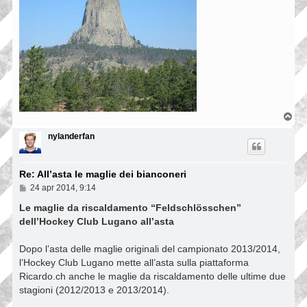
T
o
p
nylanderfan
Re: All’asta le maglie dei bianconeri
M
24 apr 2014, 9:14
e
s
Le maglie da riscaldamento “Feldschlösschen”
s
dell’Hockey Club Lugano all’asta
a
g
g
Dopo l’asta delle maglie originali del campionato 2013/2014,
i
l’Hockey Club Lugano mette all’asta sulla piattaforma
o
Ricardo.ch anche le maglie da riscaldamento delle ultime due
stagioni (2012/2013 e 2013/2014).