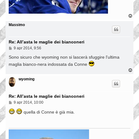
T
o
p
Massimo
Re: All’asta le maglie dei bianconeri
M
9 apr 2014, 9:56
e
s
Sono sicuro che wyoming non si lascerà sfuggire l'ultima
s
maglia bianco-nera indossata da Conne
a
g
T
g
o
i
p
wyoming
o
Re: All’asta le maglie dei bianconeri
M
9 apr 2014, 10:00
e
s
quella di Conne è già mia.
s
a
g
g
i
o