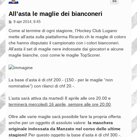
All’asta le maglie dei bianconeri
M
9 apr 2014, 9:45
e
s
Come al termine di ogni stagione, l’Hockey Club Lugano
s
mette all’asta sulla piattaforma Ricardo.ch le maglie di coloro
a
che hanno disputato il campionato con i colori bianconeri.
g
g
All’asta il set di maglie nere indossate dai giocatori e alcune
i
maglie bianche, così come le maglie TopScorer.
o
La base d’asta è di chf 200.- (150.- per le maglie “non
nominative”) con rilanci di chf 20.-.
L’asta sarà attiva da martedì 8 aprile alle ore 20.00 e
terminerà mercoledì 16 aprile, sempre alle ore 20.00
.
Oltre alle varie maglie sarà possibile fare la propria offerta
anche per un oggetto di assoluto valore:
la maschera
originale indossata da Manzato nel corso delle ultime
stagioni!
Per questo oggetto la base d’asta è di chf 300.-.