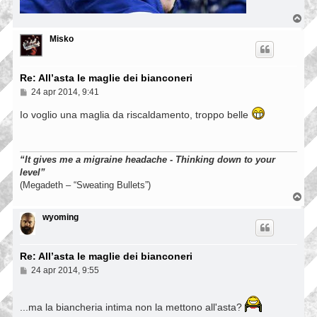
T
o
p
Misko
Re: All’asta le maglie dei bianconeri
M
24 apr 2014, 9:41
e
s
Io voglio una maglia da riscaldamento, troppo belle
s
a
g
g
“It gives me a migraine headache - Thinking down to your
i
o
level”
(Megadeth – “Sweating Bullets”)
T
o
p
wyoming
Re: All’asta le maglie dei bianconeri
M
24 apr 2014, 9:55
e
s
s
...ma la biancheria intima non la mettono all'asta?
a