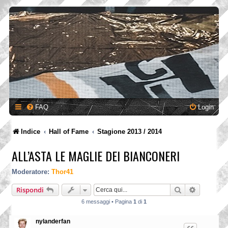
FAQ
Login
Indice
Hall of Fame
Stagione 2013 / 2014
ALL’ASTA LE MAGLIE DEI BIANCONERI
Moderatore:
Thor41
Cerca
Ricerca a
Rispondi
6 messaggi • Pagina
1
di
1
nylanderfan