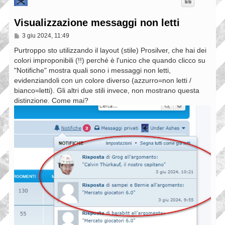
Visualizzazione messaggi non letti
M
3 giu 2024, 11:49
e
s
Purtroppo sto utilizzando il layout (stile) Prosilver, che hai dei
s
colori improponibili (!!) perché è l'unico che quando clicco su
a
"Notifiche" mostra quali sono i messaggi non letti,
g
g
evidenziandoli con un colore diverso (azzurro=non letti /
i
bianco=letti). Gli altri due stili invece, non mostrano questa
o
distinzione. Come mai?