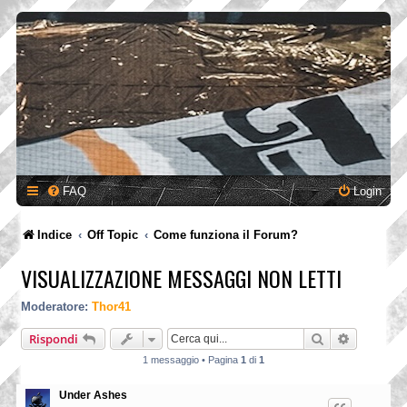
FAQ
Login
Indice
Off Topic
Come funziona il Forum?
VISUALIZZAZIONE MESSAGGI NON LETTI
Moderatore:
Thor41
Cerca
Ricerca a
Rispondi
1 messaggio • Pagina
1
di
1
Under Ashes