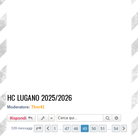
HC LUGANO 2025/2026
Moderatore:
Thor41
Cerca
Ricerca a
Rispondi
Pagina
49
di
54
1
47
48
49
50
51
54
Precedente
Pros
539 messaggi
…
…