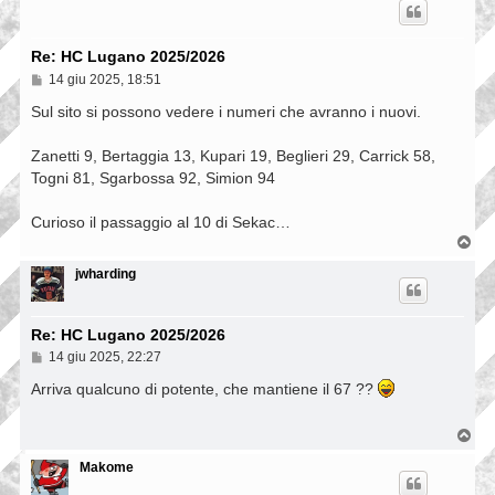
Re: HC Lugano 2025/2026
M
14 giu 2025, 18:51
e
s
Sul sito si possono vedere i numeri che avranno i nuovi.
s
a
Zanetti 9, Bertaggia 13, Kupari 19, Beglieri 29, Carrick 58,
g
g
Togni 81, Sgarbossa 92, Simion 94
i
o
Curioso il passaggio al 10 di Sekac…
T
o
p
jwharding
Re: HC Lugano 2025/2026
M
14 giu 2025, 22:27
e
s
Arriva qualcuno di potente, che mantiene il 67 ??
s
a
g
T
g
o
i
p
Makome
o