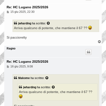
Re: HC Lugano 2025/2026
M
15 giu 2025, 22:30
e
s
s
jwharding
ha scritto:
a
Arriva qualcuno di potente, che mantiene il 67 ??
g
g
i
Si paccioretty
o
T
o
p
Ragno
Re: HC Lugano 2025/2026
M
16 giu 2025, 9:08
e
s
s
Makome
ha scritto:
a
g
g
jwharding
ha scritto:
i
Arriva qualcuno di potente, che mantiene il 67 ??
o