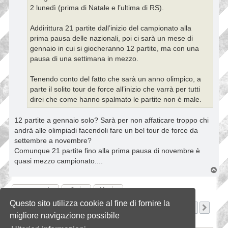
2 lunedì (prima di Natale e l’ultima di RS).
Addirittura 21 partite dall’inizio del campionato alla
prima pausa delle nazionali, poi ci sarà un mese di
gennaio in cui si giocheranno 12 partite, ma con una
pausa di una settimana in mezzo.
Tenendo conto del fatto che sarà un anno olimpico, a
parte il solito tour de force all’inizio che varrà per tutti
direi che come hanno spalmato le partite non è male.
12 partite a gennaio solo? Sarà per non affaticare troppo chi
andrà alle olimpiadi facendoli fare un bel tour de force da
settembre a novembre?
Comunque 21 partite fino alla prima pausa di novembre è
quasi mezzo campionato....
T
o
p
Rispondi
Questo sito utilizza cookie al fine di fornire la
Pagina
49
di
54
1
47
48
49
50
51
54
Precedente
Pros
539 messaggi
…
…
migliore navigazione possibile