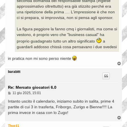
seconda domanda del responsabile stampa (inglese
approssimativo oltrettutto) era già stizzito perché era
una ripetizione della prima .... L'impressione è che non
ci si prepara, si improvvisa, non si pensa agli sponsor.
La figura peggiore la fanno cmq i giornalisti, ma come si
vestono, è proprio vero che "business casual" ha
proprio guadagnato tutto un altro significato
a
guardarli addosso chissà cosa pensavano i due svedesi
in pratica non mi sono perso niente
T
o
p
barabitt
Re: Mercato giocatori 6.0
M
11 giu 2025, 15:01
e
s
Intanto uscito il calendario, iniziamo subito in salita, prime 4
s
partite di cui 3 in trasferta, Friborgo, Zurigo e Bienne!!!! La
a
prima invece in casa con lo Zugo!
g
g
T
i
o
o
p
Thor41