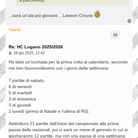
Si paccioretty
...sarà un'ala più giovane....Lawson Crouse
T
o
p
Thor41
Re: HC Lugano 2025/2026
M
26 giu 2025, 12:42
e
s
Ho dato un’occhiata per la prima volta al calendario, secondo
s
me non favorevolissimo con i giorni della settimana:
a
g
g
7 partite di sabato,
i
6 di venerdì
o
5 di martedì
3 di domenica
3 di giovedì
2 lunedì (prima di Natale e l’ultima di RS).
Addirittura 21 partite dall’inizio del campionato alla prima
pausa delle nazionali, poi ci sarà un mese di gennaio in cui si
giocheranno 12 partite, ma con una pausa di una settimana