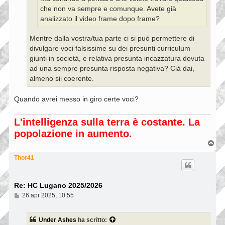
che non va sempre e comunque. Avete già
analizzato il video frame dopo frame?
Mentre dalla vostra/tua parte ci si può permettere di
divulgare voci falsissime su dei presunti curriculum
giunti in società, e relativa presunta incazzatura dovuta
ad una sempre presunta risposta negativa? Cià dai,
almeno sii coerente.
Quando avrei messo in giro certe voci?
L'intelligenza sulla terra è costante. La
popolazione in aumento.
T
o
p
Thor41
Re: HC Lugano 2025/2026
M
26 apr 2025, 10:55
e
s
s
Under Ashes
ha scritto:
a