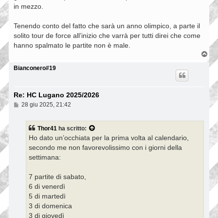
in mezzo.
Tenendo conto del fatto che sarà un anno olimpico, a parte il
solito tour de force all’inizio che varrà per tutti direi che come
hanno spalmato le partite non è male.
T
o
p
Bianconero#19
Re: HC Lugano 2025/2026
M
28 giu 2025, 21:42
e
s
s
Thor41
ha scritto:
a
Ho dato un’occhiata per la prima volta al calendario,
g
g
secondo me non favorevolissimo con i giorni della
i
settimana:
o
7 partite di sabato,
6 di venerdì
5 di martedì
3 di domenica
3 di giovedì