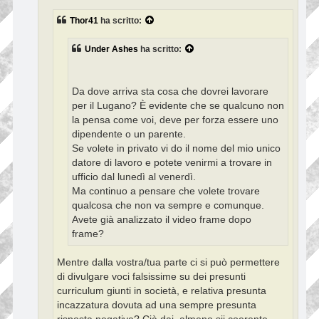
g
g
Thor41
ha scritto:
i
o
Under Ashes
ha scritto:
Da dove arriva sta cosa che dovrei lavorare
per il Lugano? È evidente che se qualcuno non
la pensa come voi, deve per forza essere uno
dipendente o un parente.
Se volete in privato vi do il nome del mio unico
datore di lavoro e potete venirmi a trovare in
ufficio dal lunedì al venerdì.
Ma continuo a pensare che volete trovare
qualcosa che non va sempre e comunque.
Avete già analizzato il video frame dopo
frame?
Mentre dalla vostra/tua parte ci si può permettere
di divulgare voci falsissime su dei presunti
curriculum giunti in società, e relativa presunta
incazzatura dovuta ad una sempre presunta