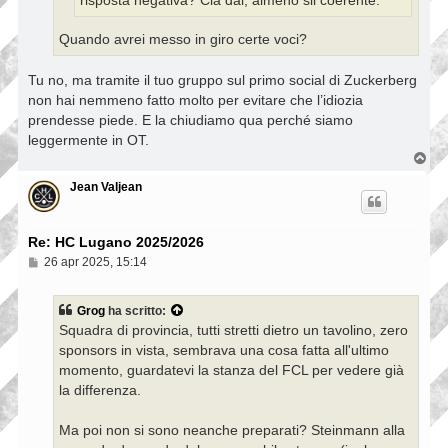
risposta negativa? Cià dai, almeno sii coerente.
Quando avrei messo in giro certe voci?
Tu no, ma tramite il tuo gruppo sul primo social di Zuckerberg
non hai nemmeno fatto molto per evitare che l’idiozia
prendesse piede. E la chiudiamo qua perché siamo
leggermente in OT.
T
o
p
Jean Valjean
Re: HC Lugano 2025/2026
M
26 apr 2025, 15:14
e
s
s
Grog
ha scritto:
a
Squadra di provincia, tutti stretti dietro un tavolino, zero
g
g
sponsors in vista, sembrava una cosa fatta all'ultimo
i
momento, guardatevi la stanza del FCL per vedere già
o
la differenza.
Ma poi non si sono neanche preparati? Steinmann alla