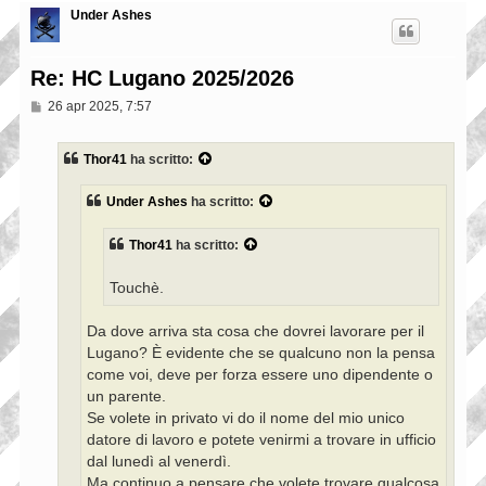
Under Ashes
Re: HC Lugano 2025/2026
M
26 apr 2025, 7:57
e
s
s
Thor41
ha scritto:
a
g
g
Under Ashes
ha scritto:
i
o
Thor41
ha scritto:
Touchè.
Da dove arriva sta cosa che dovrei lavorare per il
Lugano? È evidente che se qualcuno non la pensa
come voi, deve per forza essere uno dipendente o
un parente.
Se volete in privato vi do il nome del mio unico
datore di lavoro e potete venirmi a trovare in ufficio
dal lunedì al venerdì.
Ma continuo a pensare che volete trovare qualcosa