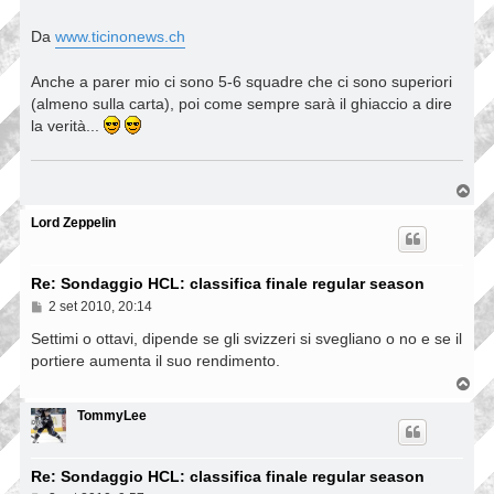
Da
www.ticinonews.ch
Anche a parer mio ci sono 5-6 squadre che ci sono superiori
(almeno sulla carta), poi come sempre sarà il ghiaccio a dire
la verità...
T
o
p
Lord Zeppelin
Re: Sondaggio HCL: classifica finale regular season
M
2 set 2010, 20:14
e
s
Settimi o ottavi, dipende se gli svizzeri si svegliano o no e se il
s
portiere aumenta il suo rendimento.
a
g
T
g
o
i
p
TommyLee
o
Re: Sondaggio HCL: classifica finale regular season