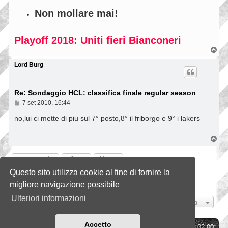
Non mollare mai!
Playoff 2018: Uniti fieri Bianconeri
T
o
p
Lord Burg
Re: Sondaggio HCL: classifica finale regular season
M
7 set 2010, 16:44
e
s
no,lui ci mette di piu sul 7° posto,8° il friborgo e 9° i lakers
s
a
g
T
g
o
i
p
Rispondi
o
Questo sito utilizza cookie al fine di fornire la
1
2
3
4
Precedente
Prossimo
34 messaggi
migliore navigazione possibile
Ulteriori informazioni
Vai a
Accetto
Indice
Tutti gli orari sono
UTC+02:00