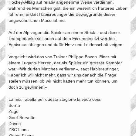
Hockey-Alltag auf relativ angenehme Weise verdienen,
während es Menschen gibt, die ein wesentlich härteres Leben
führen», erklärt Habisreutinger die Beweggründe dieser
ungewöhnlichen Massnahme.
Auf der Alp zogen die Spieler an einem Strick – und dieser
Teamgedanke soll auch auf dem Eis umgesetzt werden.
Egoismus ablegen und dafür Herz und Leidenschaft zeigen.
Vorgelebt wird das von Trainer Philippe Bozon. Einer mit
einem Lugano-Herzen, der als Spieler ein grosser Kämpfer
war. «Wir dürfen Matches verlieren», sagt Habisreutinger,
«aber ich will nicht mehr, dass wir uns danach die Frage
stellen müssen, ob wir nicht hätten mehr tun können, um
doch zu gewinnen.»
La mia Tabella per questa stagione la vedo così:
Berna
Zugo
Genf-Servette
Davos
ZSC Lions
Kloten Flyers