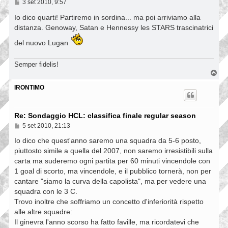
M
3 set 2010, 9:57
e
s
Io dico quarti! Partiremo in sordina... ma poi arriviamo alla
s
distanza. Genoway, Satan e Hennessy les STARS trascinatrici
a
g
del nuovo Lugan
g
i
o
Semper fidelis!
T
o
p
IRONTIMO
Re: Sondaggio HCL: classifica finale regular season
M
5 set 2010, 21:13
e
s
Io dico che quest'anno saremo una squadra da 5-6 posto,
s
piuttosto simile a quella del 2007, non saremo irresistibili sulla
a
carta ma suderemo ogni partita per 60 minuti vincendole con
g
g
1 goal di scorto, ma vincendole, e il pubblico tornerà, non per
i
cantare "siamo la curva della capolista", ma per vedere una
o
squadra con le 3 C.
Trovo inoltre che soffriamo un concetto d'inferiorità rispetto
alle altre squadre:
Il ginevra l'anno scorso ha fatto faville, ma ricordatevi che