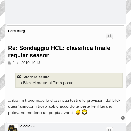
Lord Burg
Re: Sondaggio HCL: classifica finale
regular season
M
1 set 2010, 10:13
e
s
s
Stratif ha scritto:
a
Lo Blick ci mette al 7imo posto.
g
g
i
o
ankio nn trovo male la classifica,i testi e le previsioni del blick
quest'anno...mi trovo abb d'accordo..a parte ke il lugano
potevano metterlo un po piu avanti..
T
o
p
ciccio33