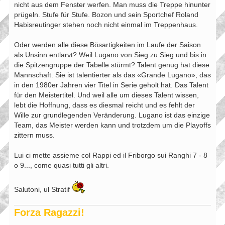
nicht aus dem Fenster werfen. Man muss die Treppe hinunter
prügeln. Stufe für Stufe. Bozon und sein Sportchef Roland
Habisreutinger stehen noch nicht einmal im Treppenhaus.
Oder werden alle diese Bösartigkeiten im Laufe der Saison
als Unsinn entlarvt? Weil Lugano von Sieg zu Sieg und bis in
die Spitzengruppe der Tabelle stürmt? Talent genug hat diese
Mannschaft. Sie ist talentierter als das «Grande Lugano», das
in den 1980er Jahren vier Titel in Serie geholt hat. Das Talent
für den Meistertitel. Und weil alle um dieses Talent wissen,
lebt die Hoffnung, dass es diesmal reicht und es fehlt der
Wille zur grundlegenden Veränderung. Lugano ist das einzige
Team, das Meister werden kann und trotzdem um die Playoffs
zittern muss.
Lui ci mette assieme col Rappi ed il Friborgo sui Ranghi 7 - 8
o 9..., come quasi tutti gli altri.
Salutoni, ul Stratif
Forza Ragazzi!