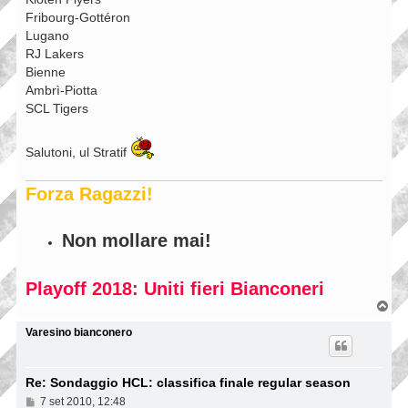
Fribourg-Gottéron
Lugano
RJ Lakers
Bienne
Ambrì-Piotta
SCL Tigers
Salutoni, ul Stratif
Forza Ragazzi!
Non mollare mai!
Playoff 2018: Uniti fieri Bianconeri
T
o
p
Varesino bianconero
Re: Sondaggio HCL: classifica finale regular season
M
7 set 2010, 12:48