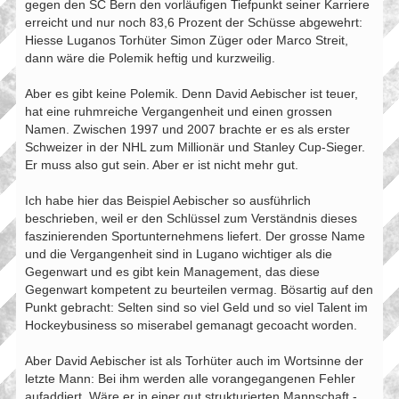
gegen den SC Bern den vorläufigen Tiefpunkt seiner Karriere
erreicht und nur noch 83,6 Prozent der Schüsse abgewehrt:
Hiesse Luganos Torhüter Simon Züger oder Marco Streit,
dann wäre die Polemik heftig und kurzweilig.
Aber es gibt keine Polemik. Denn David Aebischer ist teuer,
hat eine ruhmreiche Vergangenheit und einen grossen
Namen. Zwischen 1997 und 2007 brachte er es als erster
Schweizer in der NHL zum Millionär und Stanley Cup-Sieger.
Er muss also gut sein. Aber er ist nicht mehr gut.
Ich habe hier das Beispiel Aebischer so ausführlich
beschrieben, weil er den Schlüssel zum Verständnis dieses
faszinierenden Sportunternehmens liefert. Der grosse Name
und die Vergangenheit sind in Lugano wichtiger als die
Gegenwart und es gibt kein Management, das diese
Gegenwart kompetent zu beurteilen vermag. Bösartig auf den
Punkt gebracht: Selten sind so viel Geld und so viel Talent im
Hockeybusiness so miserabel gemanagt gecoacht worden.
Aber David Aebischer ist als Torhüter auch im Wortsinne der
letzte Mann: Bei ihm werden alle vorangegangenen Fehler
aufaddiert. Wäre er in einer gut strukturierten Mannschaft -