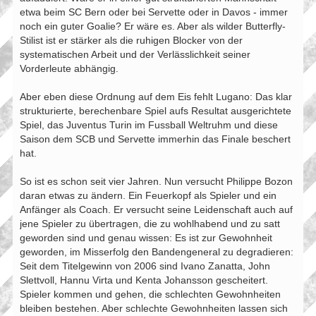
etwa beim SC Bern oder bei Servette oder in Davos - immer
noch ein guter Goalie? Er wäre es. Aber als wilder Butterfly-
Stilist ist er stärker als die ruhigen Blocker von der
systematischen Arbeit und der Verlässlichkeit seiner
Vorderleute abhängig.
Aber eben diese Ordnung auf dem Eis fehlt Lugano: Das klar
strukturierte, berechenbare Spiel aufs Resultat ausgerichtete
Spiel, das Juventus Turin im Fussball Weltruhm und diese
Saison dem SCB und Servette immerhin das Finale beschert
hat.
So ist es schon seit vier Jahren. Nun versucht Philippe Bozon
daran etwas zu ändern. Ein Feuerkopf als Spieler und ein
Anfänger als Coach. Er versucht seine Leidenschaft auch auf
jene Spieler zu übertragen, die zu wohlhabend und zu satt
geworden sind und genau wissen: Es ist zur Gewohnheit
geworden, im Misserfolg den Bandengeneral zu degradieren:
Seit dem Titelgewinn von 2006 sind Ivano Zanatta, John
Slettvoll, Hannu Virta und Kenta Johansson gescheitert.
Spieler kommen und gehen, die schlechten Gewohnheiten
bleiben bestehen. Aber schlechte Gewohnheiten lassen sich