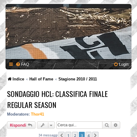
FAQ
Login
Indice
Hall of Fame
Stagione 2010 / 2011
SONDAGGIO HCL: CLASSIFICA FINALE
REGULAR SEASON
Moderatore:
Thor41
Cerca
Ricerca a
Rispondi
1
2
3
4
Precedente
Prossimo
34 messaggi