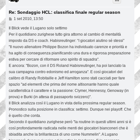
Re: Sondaggio HCL: classifica finale regular season
M
1 set 2010, 13:50
e
s
Il Blick vede il Lugano solo settimo
s
Per il quotidiano zurighese tutto gira attorno al cambio di mentalità
a
g
imposto da DS e coach. Habisreutinger: “I giocatori aiutino sé stessi”
g
"Il nuovo allenatore Philippe Bozon ha individuato carenze e priorità e
i
ha agito di conseguenza pianificando una dura e rigorosa preparazione
o
estiva per cercare di riformare uno spirito di squadra".
E ancora: "Bozon, con il DS Roland Habisreutinger, ha poi lanciato la
sua campagna contro edonismo ed arroganza". E così giocatori del
calibro di Randy Robitaille e Jeff Hamilton sono stati cacciati per fare
spazio "ad elementi che prima del nome altisonante hanno quale
caratteristica il carattere e la passione: Clymer, Hennessy, Genoway (in
prova) e Burki (in attesa di passaporto svizzero)".
Il Blick analizza così il Lugano in vista della prossima regular season.
Pronostico sulla posizione in classifica: settimo. Dunque nei playoff. Che
è quello che conta.
Secondo il quotidiano zurighese però "la routine in questi ultimi anni si è
così profondamente radicata nelle menti dei giocatori bianconeri che è
sbiadita anche la brillantezza di uno come Nummelin". A Lugano