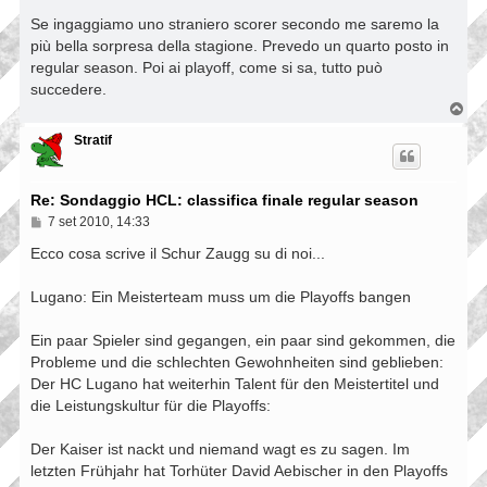
e
s
Se ingaggiamo uno straniero scorer secondo me saremo la
s
più bella sorpresa della stagione. Prevedo un quarto posto in
a
regular season. Poi ai playoff, come si sa, tutto può
g
g
succedere.
i
T
o
o
p
Stratif
Re: Sondaggio HCL: classifica finale regular season
M
7 set 2010, 14:33
e
s
Ecco cosa scrive il Schur Zaugg su di noi...
s
a
Lugano: Ein Meisterteam muss um die Playoffs bangen
g
g
i
Ein paar Spieler sind gegangen, ein paar sind gekommen, die
o
Probleme und die schlechten Gewohnheiten sind geblieben:
Der HC Lugano hat weiterhin Talent für den Meistertitel und
die Leistungskultur für die Playoffs:
Der Kaiser ist nackt und niemand wagt es zu sagen. Im
letzten Frühjahr hat Torhüter David Aebischer in den Playoffs