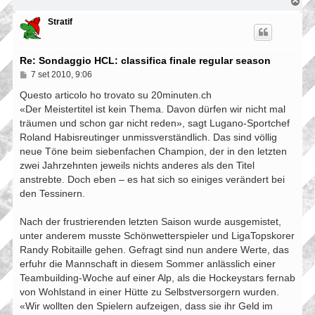
T
o
p
Stratif
Re: Sondaggio HCL: classifica finale regular season
M
7 set 2010, 9:06
e
s
Questo articolo ho trovato su 20minuten.ch
s
«Der Meistertitel ist kein Thema. Davon dürfen wir nicht mal
a
träumen und schon gar nicht reden», sagt Lugano-Sportchef
g
g
Roland Habisreutinger unmissverständlich. Das sind völlig
i
neue Töne beim siebenfachen Champion, der in den letzten
o
zwei Jahrzehnten jeweils nichts anderes als den Titel
anstrebte. Doch eben – es hat sich so einiges verändert bei
den Tessinern.
Nach der frustrierenden letzten Saison wurde ausgemistet,
unter anderem musste Schönwetterspieler und LigaTopskorer
Randy Robitaille ­gehen. Gefragt sind nun andere Werte, das
erfuhr die Mannschaft in diesem Sommer anlässlich einer
Teambuilding-Woche auf einer Alp, als die Hockeystars fernab
von Wohlstand in einer Hütte zu Selbstversorgern wurden.
«Wir wollten den Spielern aufzeigen, dass sie ihr Geld im