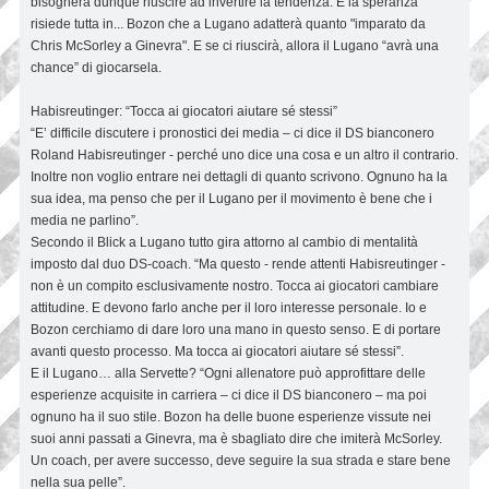
bisognerà dunque riuscire ad invertire la tendenza. E la speranza
risiede tutta in... Bozon che a Lugano adatterà quanto "imparato da
Chris McSorley a Ginevra". E se ci riuscirà, allora il Lugano “avrà una
chance” di giocarsela.
Habisreutinger: “Tocca ai giocatori aiutare sé stessi”
“E’ difficile discutere i pronostici dei media – ci dice il DS bianconero
Roland Habisreutinger - perché uno dice una cosa e un altro il contrario.
Inoltre non voglio entrare nei dettagli di quanto scrivono. Ognuno ha la
sua idea, ma penso che per il Lugano per il movimento è bene che i
media ne parlino”.
Secondo il Blick a Lugano tutto gira attorno al cambio di mentalità
imposto dal duo DS-coach. “Ma questo - rende attenti Habisreutinger -
non è un compito esclusivamente nostro. Tocca ai giocatori cambiare
attitudine. E devono farlo anche per il loro interesse personale. Io e
Bozon cerchiamo di dare loro una mano in questo senso. E di portare
avanti questo processo. Ma tocca ai giocatori aiutare sé stessi”.
E il Lugano… alla Servette? “Ogni allenatore può approfittare delle
esperienze acquisite in carriera – ci dice il DS bianconero – ma poi
ognuno ha il suo stile. Bozon ha delle buone esperienze vissute nei
suoi anni passati a Ginevra, ma è sbagliato dire che imiterà McSorley.
Un coach, per avere successo, deve seguire la sua strada e stare bene
nella sua pelle”.