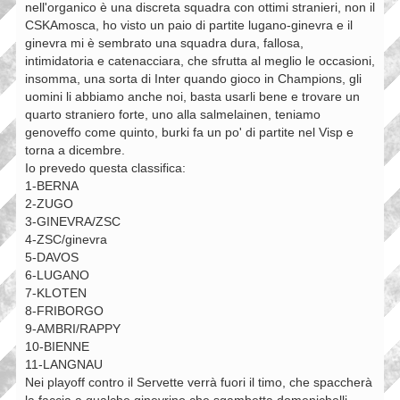
nell'organico è una discreta squadra con ottimi stranieri, non il
CSKAmosca, ho visto un paio di partite lugano-ginevra e il
ginevra mi è sembrato una squadra dura, fallosa,
intimidatoria e catenacciara, che sfrutta al meglio le occasioni,
insomma, una sorta di Inter quando gioco in Champions, gli
uomini li abbiamo anche noi, basta usarli bene e trovare un
quarto straniero forte, uno alla salmelainen, teniamo
genoveffo come quinto, burki fa un po' di partite nel Visp e
torna a dicembre.
Io prevedo questa classifica:
1-BERNA
2-ZUGO
3-GINEVRA/ZSC
4-ZSC/ginevra
5-DAVOS
6-LUGANO
7-KLOTEN
8-FRIBORGO
9-AMBRI/RAPPY
10-BIENNE
11-LANGNAU
Nei playoff contro il Servette verrà fuori il timo, che spaccherà