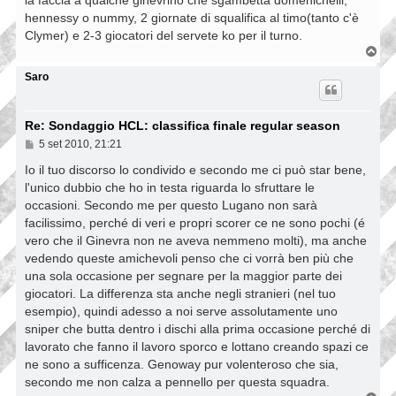
la faccia a qualche ginevrino che sgambetta domenichelli,
hennessy o nummy, 2 giornate di squalifica al timo(tanto c'è
Clymer) e 2-3 giocatori del servete ko per il turno.
T
o
p
Saro
Re: Sondaggio HCL: classifica finale regular season
M
5 set 2010, 21:21
e
s
Io il tuo discorso lo condivido e secondo me ci può star bene,
s
l'unico dubbio che ho in testa riguarda lo sfruttare le
a
occasioni. Secondo me per questo Lugano non sarà
g
g
facilissimo, perché di veri e propri scorer ce ne sono pochi (é
i
vero che il Ginevra non ne aveva nemmeno molti), ma anche
o
vedendo queste amichevoli penso che ci vorrà ben più che
una sola occasione per segnare per la maggior parte dei
giocatori. La differenza sta anche negli stranieri (nel tuo
esempio), quindi adesso a noi serve assolutamente uno
sniper che butta dentro i dischi alla prima occasione perché di
lavorato che fanno il lavoro sporco e lottano creando spazi ce
ne sono a sufficenza. Genoway pur volenteroso che sia,
secondo me non calza a pennello per questa squadra.