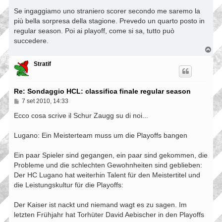
e
s
Se ingaggiamo uno straniero scorer secondo me saremo la
s
più bella sorpresa della stagione. Prevedo un quarto posto in
a
regular season. Poi ai playoff, come si sa, tutto può
g
g
succedere.
i
T
o
o
p
Stratif
Re: Sondaggio HCL: classifica finale regular season
M
7 set 2010, 14:33
e
s
Ecco cosa scrive il Schur Zaugg su di noi...
s
a
Lugano: Ein Meisterteam muss um die Playoffs bangen
g
g
i
Ein paar Spieler sind gegangen, ein paar sind gekommen, die
o
Probleme und die schlechten Gewohnheiten sind geblieben:
Der HC Lugano hat weiterhin Talent für den Meistertitel und
die Leistungskultur für die Playoffs:
Der Kaiser ist nackt und niemand wagt es zu sagen. Im
letzten Frühjahr hat Torhüter David Aebischer in den Playoffs