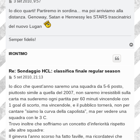
M
3 set 2010, 9:57
e
s
Io dico quarti! Partiremo in sordina... ma poi arriviamo alla
s
distanza. Genoway, Satan e Hennessy les STARS trascinatrici
a
g
del nuovo Lugan
g
i
o
Semper fidelis!
T
o
p
IRONTIMO
Re: Sondaggio HCL: classifica finale regular season
M
5 set 2010, 21:13
e
s
Io dico che quest'anno saremo una squadra da 5-6 posto,
s
piuttosto simile a quella del 2007, non saremo irresistibili sulla
a
carta ma suderemo ogni partita per 60 minuti vincendole con
g
g
1 goal di scorto, ma vincendole, e il pubblico tornerà, non per
i
cantare "siamo la curva della capolista", ma per vedere una
o
squadra con le 3 C.
Trovo inoltre che soffriamo un concetto d'inferiorità rispetto
alle altre squadre:
Il ginevra l'anno scorso ha fatto faville, ma ricordatevi che