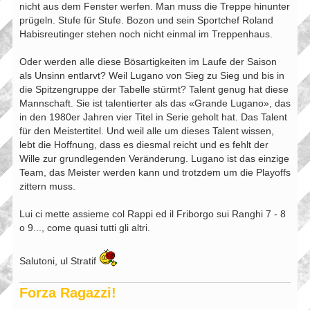
nicht aus dem Fenster werfen. Man muss die Treppe hinunter
prügeln. Stufe für Stufe. Bozon und sein Sportchef Roland
Habisreutinger stehen noch nicht einmal im Treppenhaus.
Oder werden alle diese Bösartigkeiten im Laufe der Saison
als Unsinn entlarvt? Weil Lugano von Sieg zu Sieg und bis in
die Spitzengruppe der Tabelle stürmt? Talent genug hat diese
Mannschaft. Sie ist talentierter als das «Grande Lugano», das
in den 1980er Jahren vier Titel in Serie geholt hat. Das Talent
für den Meistertitel. Und weil alle um dieses Talent wissen,
lebt die Hoffnung, dass es diesmal reicht und es fehlt der
Wille zur grundlegenden Veränderung. Lugano ist das einzige
Team, das Meister werden kann und trotzdem um die Playoffs
zittern muss.
Lui ci mette assieme col Rappi ed il Friborgo sui Ranghi 7 - 8
o 9..., come quasi tutti gli altri.
Salutoni, ul Stratif
Forza Ragazzi!