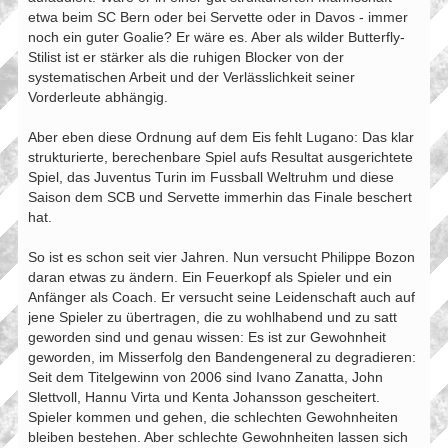
etwa beim SC Bern oder bei Servette oder in Davos - immer
noch ein guter Goalie? Er wäre es. Aber als wilder Butterfly-
Stilist ist er stärker als die ruhigen Blocker von der
systematischen Arbeit und der Verlässlichkeit seiner
Vorderleute abhängig.
Aber eben diese Ordnung auf dem Eis fehlt Lugano: Das klar
strukturierte, berechenbare Spiel aufs Resultat ausgerichtete
Spiel, das Juventus Turin im Fussball Weltruhm und diese
Saison dem SCB und Servette immerhin das Finale beschert
hat.
So ist es schon seit vier Jahren. Nun versucht Philippe Bozon
daran etwas zu ändern. Ein Feuerkopf als Spieler und ein
Anfänger als Coach. Er versucht seine Leidenschaft auch auf
jene Spieler zu übertragen, die zu wohlhabend und zu satt
geworden sind und genau wissen: Es ist zur Gewohnheit
geworden, im Misserfolg den Bandengeneral zu degradieren:
Seit dem Titelgewinn von 2006 sind Ivano Zanatta, John
Slettvoll, Hannu Virta und Kenta Johansson gescheitert.
Spieler kommen und gehen, die schlechten Gewohnheiten
bleiben bestehen. Aber schlechte Gewohnheiten lassen sich