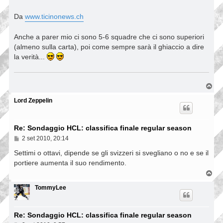
Da
www.ticinonews.ch
Anche a parer mio ci sono 5-6 squadre che ci sono superiori
(almeno sulla carta), poi come sempre sarà il ghiaccio a dire
la verità...
T
o
p
Lord Zeppelin
Re: Sondaggio HCL: classifica finale regular season
M
2 set 2010, 20:14
e
s
Settimi o ottavi, dipende se gli svizzeri si svegliano o no e se il
s
portiere aumenta il suo rendimento.
a
g
T
g
o
i
p
TommyLee
o
Re: Sondaggio HCL: classifica finale regular season