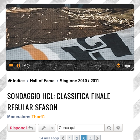
FAQ
Login
Indice
Hall of Fame
Stagione 2010 / 2011
SONDAGGIO HCL: CLASSIFICA FINALE
REGULAR SEASON
Moderatore:
Thor41
Cerca
Ricerca a
Rispondi
1
2
3
4
Precedente
Prossimo
34 messaggi