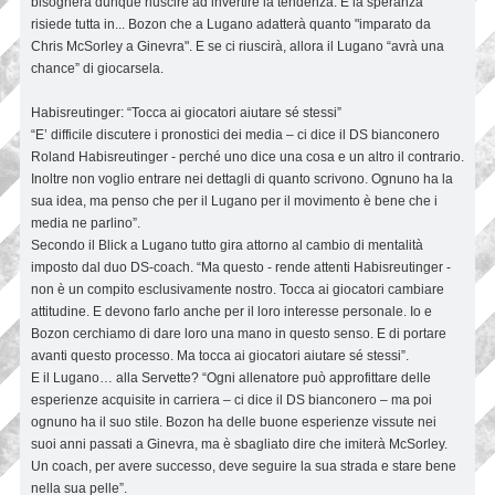
bisognerà dunque riuscire ad invertire la tendenza. E la speranza
risiede tutta in... Bozon che a Lugano adatterà quanto "imparato da
Chris McSorley a Ginevra". E se ci riuscirà, allora il Lugano “avrà una
chance” di giocarsela.
Habisreutinger: “Tocca ai giocatori aiutare sé stessi”
“E’ difficile discutere i pronostici dei media – ci dice il DS bianconero
Roland Habisreutinger - perché uno dice una cosa e un altro il contrario.
Inoltre non voglio entrare nei dettagli di quanto scrivono. Ognuno ha la
sua idea, ma penso che per il Lugano per il movimento è bene che i
media ne parlino”.
Secondo il Blick a Lugano tutto gira attorno al cambio di mentalità
imposto dal duo DS-coach. “Ma questo - rende attenti Habisreutinger -
non è un compito esclusivamente nostro. Tocca ai giocatori cambiare
attitudine. E devono farlo anche per il loro interesse personale. Io e
Bozon cerchiamo di dare loro una mano in questo senso. E di portare
avanti questo processo. Ma tocca ai giocatori aiutare sé stessi”.
E il Lugano… alla Servette? “Ogni allenatore può approfittare delle
esperienze acquisite in carriera – ci dice il DS bianconero – ma poi
ognuno ha il suo stile. Bozon ha delle buone esperienze vissute nei
suoi anni passati a Ginevra, ma è sbagliato dire che imiterà McSorley.
Un coach, per avere successo, deve seguire la sua strada e stare bene
nella sua pelle”.