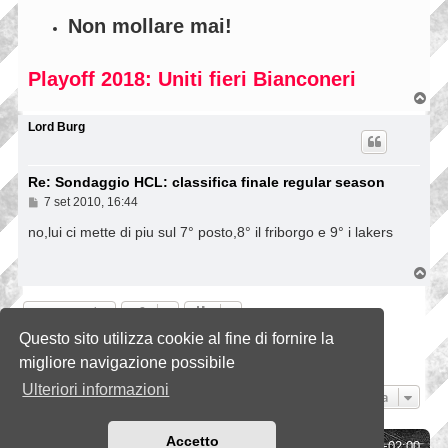
Non mollare mai!
Playoff 2018: Uniti fieri Bianconeri
T
o
p
Lord Burg
Re: Sondaggio HCL: classifica finale regular season
M
7 set 2010, 16:44
e
s
no,lui ci mette di piu sul 7° posto,8° il friborgo e 9° i lakers
s
a
g
T
g
o
i
p
Rispondi
o
Questo sito utilizza cookie al fine di fornire la
1
2
3
4
Precedente
Prossimo
34 messaggi
migliore navigazione possibile
Ulteriori informazioni
Vai a
Accetto
Indice
Tutti gli orari sono
UTC+02:00