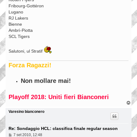
Fribourg-Gottéron
Lugano
RJ Lakers
Bienne
Ambrì-Piotta
SCL Tigers
Salutoni, ul Stratif
Forza Ragazzi!
Non mollare mai!
Playoff 2018: Uniti fieri Bianconeri
T
o
p
Varesino bianconero
Re: Sondaggio HCL: classifica finale regular season
M
7 set 2010, 12:48