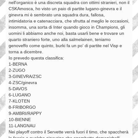
nell'organico è una discreta squadra con ottimi stranieri, non il
CSKAmosca, ho visto un paio di partite lugano-ginevra e il
ginevra mi è sembrato una squadra dura, fallosa,
intimidatoria e catenacciara, che sfrutta al meglio le occasioni,
insomma, una sorta di Inter quando gioco in Champions, gli
uomini li abbiamo anche noi, basta usarli bene e trovare un
quarto straniero forte, uno alla salmelainen, teniamo
genoveffo come quinto, burki fa un po' di partite nel Visp e
torna a dicembre.
Io prevedo questa classifica:
1-BERNA
2-ZUGO
3-GINEVRA/ZSC
4-ZSC/ginevra
5-DAVOS
6-LUGANO
7-KLOTEN
8-FRIBORGO
9-AMBRI/RAPPY
10-BIENNE
11-LANGNAU
Nei playoff contro il Servette verrà fuori il timo, che spaccherà