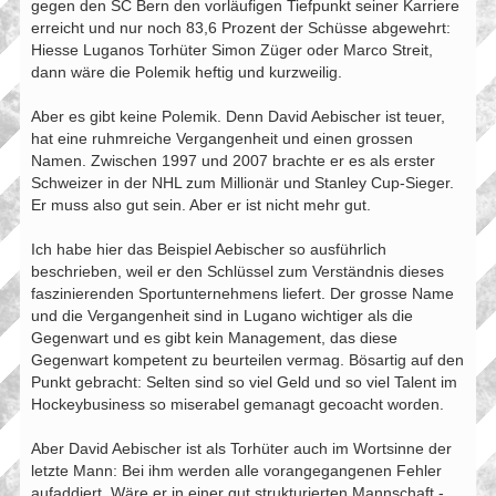
gegen den SC Bern den vorläufigen Tiefpunkt seiner Karriere
erreicht und nur noch 83,6 Prozent der Schüsse abgewehrt:
Hiesse Luganos Torhüter Simon Züger oder Marco Streit,
dann wäre die Polemik heftig und kurzweilig.
Aber es gibt keine Polemik. Denn David Aebischer ist teuer,
hat eine ruhmreiche Vergangenheit und einen grossen
Namen. Zwischen 1997 und 2007 brachte er es als erster
Schweizer in der NHL zum Millionär und Stanley Cup-Sieger.
Er muss also gut sein. Aber er ist nicht mehr gut.
Ich habe hier das Beispiel Aebischer so ausführlich
beschrieben, weil er den Schlüssel zum Verständnis dieses
faszinierenden Sportunternehmens liefert. Der grosse Name
und die Vergangenheit sind in Lugano wichtiger als die
Gegenwart und es gibt kein Management, das diese
Gegenwart kompetent zu beurteilen vermag. Bösartig auf den
Punkt gebracht: Selten sind so viel Geld und so viel Talent im
Hockeybusiness so miserabel gemanagt gecoacht worden.
Aber David Aebischer ist als Torhüter auch im Wortsinne der
letzte Mann: Bei ihm werden alle vorangegangenen Fehler
aufaddiert. Wäre er in einer gut strukturierten Mannschaft -