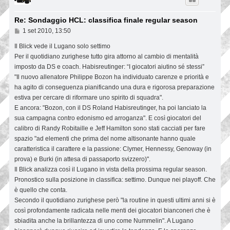
Re: Sondaggio HCL: classifica finale regular season
M
1 set 2010, 13:50
e
s
Il Blick vede il Lugano solo settimo
s
Per il quotidiano zurighese tutto gira attorno al cambio di mentalità
a
g
imposto da DS e coach. Habisreutinger: “I giocatori aiutino sé stessi”
g
"Il nuovo allenatore Philippe Bozon ha individuato carenze e priorità e
i
ha agito di conseguenza pianificando una dura e rigorosa preparazione
o
estiva per cercare di riformare uno spirito di squadra".
E ancora: "Bozon, con il DS Roland Habisreutinger, ha poi lanciato la
sua campagna contro edonismo ed arroganza". E così giocatori del
calibro di Randy Robitaille e Jeff Hamilton sono stati cacciati per fare
spazio "ad elementi che prima del nome altisonante hanno quale
caratteristica il carattere e la passione: Clymer, Hennessy, Genoway (in
prova) e Burki (in attesa di passaporto svizzero)".
Il Blick analizza così il Lugano in vista della prossima regular season.
Pronostico sulla posizione in classifica: settimo. Dunque nei playoff. Che
è quello che conta.
Secondo il quotidiano zurighese però "la routine in questi ultimi anni si è
così profondamente radicata nelle menti dei giocatori bianconeri che è
sbiadita anche la brillantezza di uno come Nummelin". A Lugano