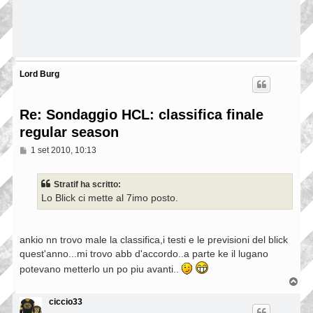
Lord Burg
Re: Sondaggio HCL: classifica finale
regular season
M
1 set 2010, 10:13
e
s
s
Stratif ha scritto:
a
Lo Blick ci mette al 7imo posto.
g
g
i
o
ankio nn trovo male la classifica,i testi e le previsioni del blick
quest'anno...mi trovo abb d'accordo..a parte ke il lugano
potevano metterlo un po piu avanti..
T
o
p
ciccio33