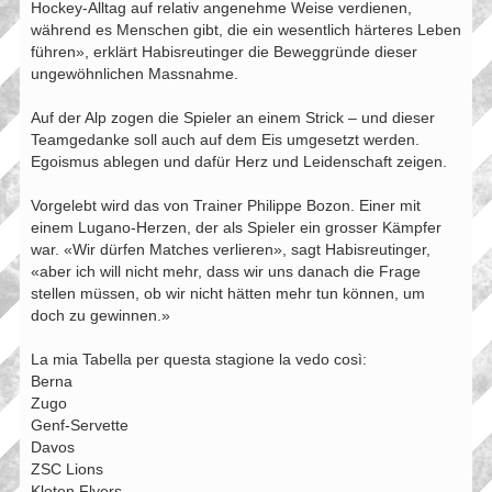
Hockey-Alltag auf relativ angenehme Weise verdienen,
während es Menschen gibt, die ein wesentlich härteres Leben
führen», erklärt Habisreutinger die Beweggründe dieser
ungewöhnlichen Massnahme.
Auf der Alp zogen die Spieler an einem Strick – und dieser
Teamgedanke soll auch auf dem Eis umgesetzt werden.
Egoismus ablegen und dafür Herz und Leidenschaft zeigen.
Vorgelebt wird das von Trainer Philippe Bozon. Einer mit
einem Lugano-Herzen, der als Spieler ein grosser Kämpfer
war. «Wir dürfen Matches verlieren», sagt Habisreutinger,
«aber ich will nicht mehr, dass wir uns danach die Frage
stellen müssen, ob wir nicht hätten mehr tun können, um
doch zu gewinnen.»
La mia Tabella per questa stagione la vedo così:
Berna
Zugo
Genf-Servette
Davos
ZSC Lions
Kloten Flyers