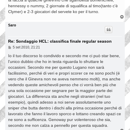
la faccia a qualche ginevrino che sgambetta domenichelli,
hennessy o nummy, 2 giornate di squalifica al timo(tanto c'è
Clymer) e 2-3 giocatori del servete ko per il turno.
T
o
p
Saro
Re: Sondaggio HCL: classifica finale regular season
M
5 set 2010, 21:21
e
s
Io il tuo discorso lo condivido e secondo me ci può star bene,
s
l'unico dubbio che ho in testa riguarda lo sfruttare le
a
occasioni. Secondo me per questo Lugano non sarà
g
g
facilissimo, perché di veri e propri scorer ce ne sono pochi (é
i
vero che il Ginevra non ne aveva nemmeno molti), ma anche
o
vedendo queste amichevoli penso che ci vorrà ben più che
una sola occasione per segnare per la maggior parte dei
giocatori. La differenza sta anche negli stranieri (nel tuo
esempio), quindi adesso a noi serve assolutamente uno
sniper che butta dentro i dischi alla prima occasione perché di
lavorato che fanno il lavoro sporco e lottano creando spazi ce
ne sono a sufficenza. Genoway pur volenteroso che sia,
secondo me non calza a pennello per questa squadra.