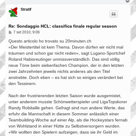
T
o
p
Stratif
Re: Sondaggio HCL: classifica finale regular season
M
7 set 2010, 9:06
e
s
Questo articolo ho trovato su 20minuten.ch
s
«Der Meistertitel ist kein Thema. Davon dürfen wir nicht mal
a
träumen und schon gar nicht reden», sagt Lugano-Sportchef
g
g
Roland Habisreutinger unmissverständlich. Das sind völlig
i
neue Töne beim siebenfachen Champion, der in den letzten
o
zwei Jahrzehnten jeweils nichts anderes als den Titel
anstrebte. Doch eben – es hat sich so einiges verändert bei
den Tessinern.
Nach der frustrierenden letzten Saison wurde ausgemistet,
unter anderem musste Schönwetterspieler und LigaTopskorer
Randy Robitaille ­gehen. Gefragt sind nun andere Werte, das
erfuhr die Mannschaft in diesem Sommer anlässlich einer
Teambuilding-Woche auf einer Alp, als die Hockeystars fernab
von Wohlstand in einer Hütte zu Selbstversorgern wurden.
«Wir wollten den Spielern aufzeigen, dass sie ihr Geld im